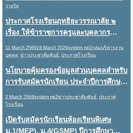
รางวัล
ประกาศโรงเรียนฤทธิยะวรรณาลัย ๒
เรื่อง ให้ข้าราชการครูและบุคลากร
ทางการศึกษาปฏิบัติงาน ณ ที่พักอาศัย
11 March 2569
19 March 2026
system rw2
กลุ่มบริหารงาน
(Work from Home)
บุคคล
,
ข่าวประชาสัมพันธ์
,
ประกาศโรงเรียน
นโยบายคุ้มครองข้อมูลส่วนบุคคลสำหรับ
การรับสมัครนักเรียน ประจำปีการศึกษา
๒๕๖๙
2 March 2569
system rw2
ข่าวประชาสัมพันธ์
,
ประกาศ
โรงเรียน
เปิดรับสมัครนักเรียนห้องเรียนพิเศษ
ม.1(MEP), ม.4(GSMP) ปีการศึกษา