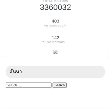
TOTAL VISITORS
3360032
403
VISITORS TODAY
142
LIVE VISITORS
ค้นหา
Search
for: